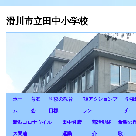
滑川市立田中小学校
ホー
育友
学校の教育
R8アクションプ
学校
ム
会
目標
ラン
介
新型コロナウイル
田中健康
部活動紹
希望の
ス関連
運動
介
歌）